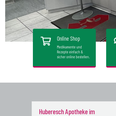
Online Shop
Medikamente und
Rezepte einfach &
sicher online bestellen.
Huberesch Apotheke im