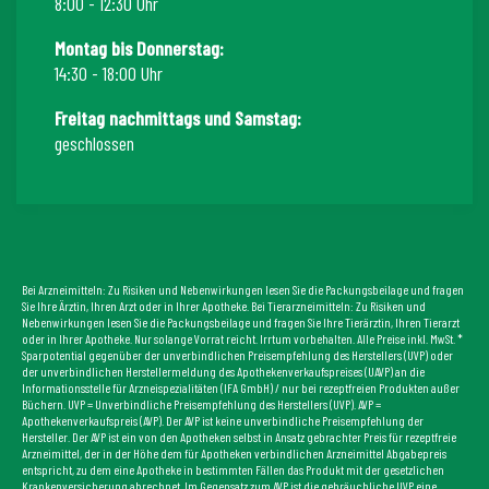
8:00 - 12:30 Uhr
Montag bis Donnerstag:
14:30 - 18:00 Uhr
Freitag nachmittags und Samstag:
geschlossen
Bei Arzneimitteln: Zu Risiken und Nebenwirkungen lesen Sie die Packungsbeilage und fragen
Sie Ihre Ärztin, Ihren Arzt oder in Ihrer Apotheke. Bei Tierarzneimitteln: Zu Risiken und
Nebenwirkungen lesen Sie die Packungsbeilage und fragen Sie Ihre Tierärztin, Ihren Tierarzt
oder in Ihrer Apotheke. Nur solange Vorrat reicht. Irrtum vorbehalten. Alle Preise inkl. MwSt. *
Sparpotential gegenüber der unverbindlichen Preisempfehlung des Herstellers (UVP) oder
der unverbindlichen Herstellermeldung des Apothekenverkaufspreises (UAVP) an die
Informationsstelle für Arzneispezialitäten (IFA GmbH) / nur bei rezeptfreien Produkten außer
Büchern. UVP = Unverbindliche Preisempfehlung des Herstellers (UVP). AVP =
Apothekenverkaufspreis (AVP). Der AVP ist keine unverbindliche Preisempfehlung der
Hersteller. Der AVP ist ein von den Apotheken selbst in Ansatz gebrachter Preis für rezeptfreie
Arzneimittel, der in der Höhe dem für Apotheken verbindlichen Arzneimittel Abgabepreis
entspricht, zu dem eine Apotheke in bestimmten Fällen das Produkt mit der gesetzlichen
Krankenversicherung abrechnet. Im Gegensatz zum AVP ist die gebräuchliche UVP eine