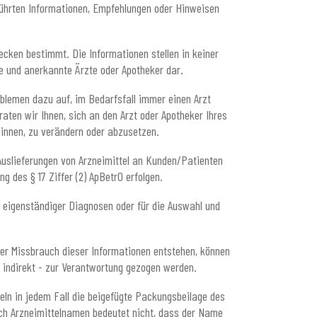
führten Informationen, Empfehlungen oder Hinweisen
ecken bestimmt. Die Informationen stellen in keiner
te und anerkannte Ärzte oder Apotheker dar.
blemen dazu auf, im Bedarfsfall immer einen Arzt
aten wir Ihnen, sich an den Arzt oder Apotheker Ihres
innen, zu verändern oder abzusetzen.
Auslieferungen von Arzneimittel an Kunden/Patienten
 des § 17 Ziffer (2) ApBetrO erfolgen.
g eigenständiger Diagnosen oder für die Auswahl und
er Missbrauch dieser Informationen entstehen, können
h indirekt - zur Verantwortung gezogen werden.
eln in jedem Fall die beigefügte Packungsbeilage des
ch Arzneimittelnamen bedeutet nicht, dass der Name