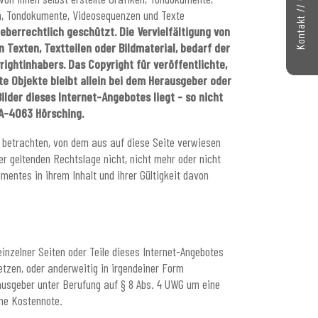
en, Tondokumente, Videosequenzen und Texte
eberrechtlich geschützt. Die Vervielfältigung von
Texten, Textteilen oder Bildmaterial, bedarf der
ightinhabers. Das Copyright für veröffentlichte,
te Objekte bleibt allein bei dem Herausgeber oder
ilder dieses Internet-Angebotes liegt - so nicht
 A-4063 Hörsching.
u betrachten, von dem aus auf diese Seite verwiesen
er geltenden Rechtslage nicht, nicht mehr oder nicht
umentes in ihrem Inhalt und ihrer Gültigkeit davon
einzelner Seiten oder Teile dieses Internet-Angebotes
tzen, oder anderweitig in irgendeiner Form
ausgeber unter Berufung auf § 8 Abs. 4 UWG um eine
ne Kostennote.