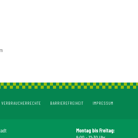
om
VERBRAUCHERRECHTE
BARRIEREFREIHEIT
IMPRESSUM
tadt
Montag bis Freitag:
8:00 - 12:30 Uhr