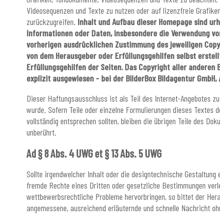
Videosequenzen und Texte zu nutzen oder auf lizenzfreie Grafik
zurückzugreifen.
Inhalt und Aufbau dieser Homepage sind urh
Informationen oder Daten, insbesondere die Verwendung von 
vorherigen ausdrücklichen Zustimmung des jeweiligen Copyr
von dem Herausgeber oder Erfüllungsgehilfen selbst erstell
Erfüllungsgehilfen der Seiten. Das Copyright aller anderen B
explizit ausgewiesen - bei der BilderBox Bildagentur GmbH,
Dieser Haftungsausschluss ist als Teil des Internet-Angebotes z
wurde. Sofern Teile oder einzelne Formulierungen dieses Textes d
vollständig entsprechen sollten, bleiben die übrigen Teile des Dok
unberührt.
Ad § 8 Abs. 4 UWG et § 13 Abs. 5 UWG
Sollte irgendwelcher Inhalt oder die designtechnische Gestaltung 
fremde Rechte eines Dritten oder gesetzliche Bestimmungen verle
wettbewerbsrechtliche Probleme hervorbringen, so bittet der Her
angemessene, ausreichend erläuternde und schnelle Nachricht oh
h