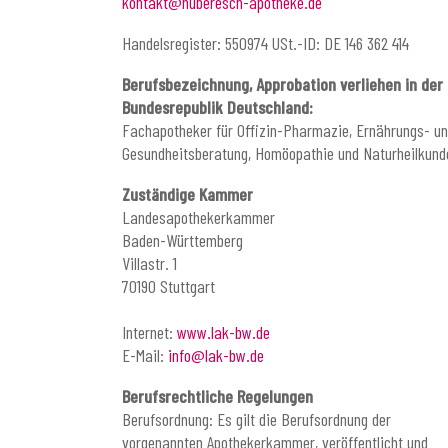
kontakt@huberesch-apotheke.de
Handelsregister: 550974 USt.-ID: DE 146 362 414
Berufsbezeichnung, Approbation verliehen in der
Bundesrepublik Deutschland:
Fachapotheker für Offizin-Pharmazie, Ernährungs- u
Gesundheitsberatung, Homöopathie und Naturheilkund
Zuständige Kammer
Landesapothekerkammer
Baden-Württemberg
Villastr. 1
70190 Stuttgart
Internet:
www.lak-bw.de
E-Mail:
info@lak-bw.de
Berufsrechtliche Regelungen
Berufsordnung: Es gilt die Berufsordnung der
vorgenannten Apothekerkammer, veröffentlicht und