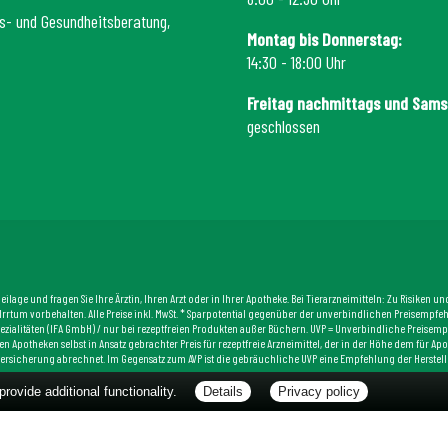
s- und Gesundheitsberatung,
Montag bis Donnerstag:
14:30 - 18:00 Uhr
Freitag nachmittags und Sams
geschlossen
lage und fragen Sie Ihre Ärztin, Ihren Arzt oder in Ihrer Apotheke. Bei Tierarzneimitteln: Zu Risiken 
ht. Irrtum vorbehalten. Alle Preise inkl. MwSt. * Sparpotential gegenüber der unverbindlichen Preisemp
ezialitäten (IFA GmbH) / nur bei rezeptfreien Produkten außer Büchern. UVP = Unverbindliche Preisempfeh
en Apotheken selbst in Ansatz gebrachter Preis für rezeptfreie Arzneimittel, der in der Höhe dem für 
ersicherung abrechnet. Im Gegensatz zum AVP ist die gebräuchliche UVP eine Empfehlung der Herstell
ovide additional functionality.
Details
Privacy policy