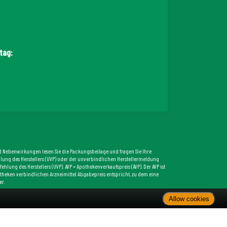
tag:
und Nebenwirkungen lesen Sie die Packungsbeilage und fragen Sie Ihre
fehlung des Herstellers (UVP) oder der unverbindlichen Herstellermeldung
lung des Herstellers (UVP). AVP = Apothekenverkaufspreis (AVP). Der AVP ist
Apotheken verbindlichen Arzneimittel Abgabepreis entspricht, zu dem eine
er.
Allow cookies