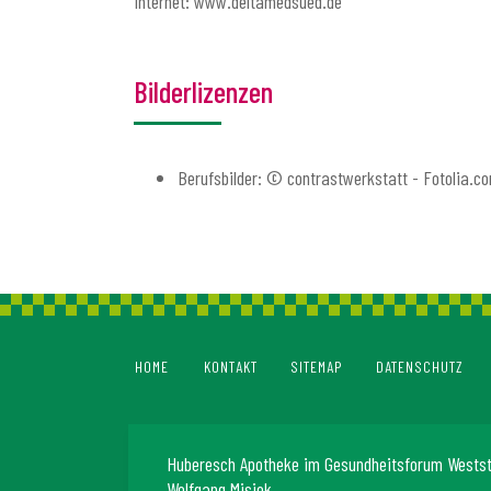
Internet: www.deltamedsued.de
Bilderlizenzen
Berufsbilder: © contrastwerkstatt - Fotolia.c
HOME
KONTAKT
SITEMAP
DATENSCHUTZ
Huberesch Apotheke im Gesundheitsforum Wests
Wolfgang Misiek