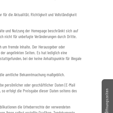
für die Aktualität, Richtigkeit und Vollständigkeit
halte und Nutzung der Homepage beschränkt sich auf
ch nicht für unbefugte Veränderungen durch Dritte.
ch um fremde Inhalte. Der Herausgeber oder
der angelinkten Seiten. Es hat lediglich eine
tattgefunden, bei der keine Anhaltspunkte für illegale
n die amtliche Bekanntmachung maßgeblich.
abe persönlicher oder geschäftlicher Daten (E-Mail
 so erfolgt die Preisgabe dieser Daten seitens des
Kontakt // Öffnungszeiten
Publikationen die Urheberrechte der verwendeten
on ihnen selbst erstellte Grafiken, Tondokumente,