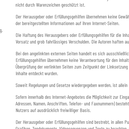
nicht durch Warenzeichen geschützt ist.
Der Herausgeber oder Erfüllungsgehilfen übernehmen keine Gewähr 
der bereitgestellten Informationen auf ihren Internet-Seiten.
g,
Die Haftung des Herausgebers oder Erfüllungsgehilfen für die In
Vorsatz und grob fahrlässiges Verschulden. Die Autoren haften au
Bei den angelinkten externen Seiten handelt es sich ausschließli
Erfüllungsgehilfen übernehmen keine Verantwortung für den Inhalt 
Überprüfung der verlinkten Seiten zum Zeitpunkt der Linksetzung s
Inhalte entdeckt wurden.
Soweit Regelungen und Gesetze wiedergegeben werden, ist allei
Sofern innerhalb des Internet-Angebotes die Möglichkeit zur Eing
Adressen, Namen, Anschriften, Telefon- und Faxnummern) besteht,
Nutzers auf ausdrücklich freiwilliger Basis.
Der Herausgeber oder Erfüllungsgehilfen sind bestrebt, in allen 
Grafiken, Tondokumente, Videosequenzen und Texte zu beachten, v