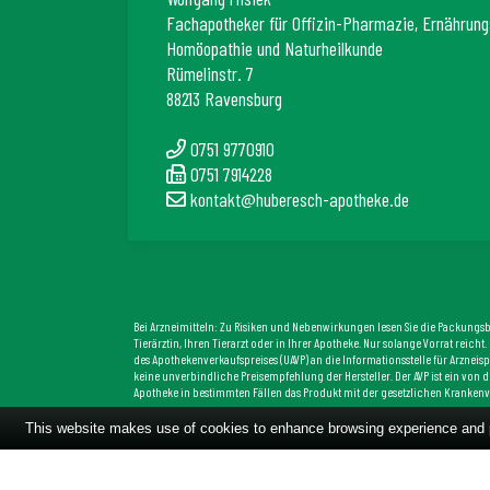
Fachapotheker für Offizin-Pharmazie, Ernährung
Homöopathie und Naturheilkunde
Rümelinstr. 7
88213 Ravensburg
0751 9770910
0751 7914228
kontakt@huberesch-apotheke.de
Bei Arzneimitteln: Zu Risiken und Nebenwirkungen lesen Sie die Packungsbei
Tierärztin, Ihren Tierarzt oder in Ihrer Apotheke. Nur solange Vorrat reic
des Apothekenverkaufspreises (UAVP) an die Informationsstelle für Arzneisp
keine unverbindliche Preisempfehlung der Hersteller. Der AVP ist ein von d
Apotheke in bestimmten Fällen das Produkt mit der gesetzlichen Krankenv
This website makes use of cookies to enhance browsing experience and pr