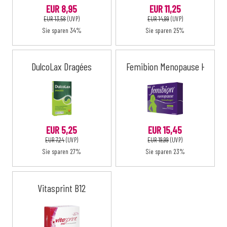
EUR 8,95
EUR 11,25
EUR 13,58
(UVP)
EUR 14,99
(UVP)
Sie sparen 34%
Sie sparen 25%
DulcoLax Dragées
Femibion Menopause Hitzewa
EUR 5,25
EUR 15,45
EUR 7,24
(UVP)
EUR 19,99
(UVP)
Sie sparen 27%
Sie sparen 23%
Vitasprint B12