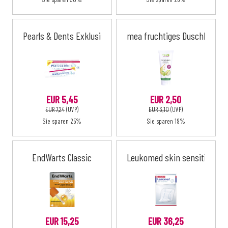
Pearls & Dents Exklusiv-Zahncreme ohne Titandioxid
mea fruchtiges Duschbad
EUR 5,45
EUR 2,50
EUR 7,24
(UVP)
EUR 3,10
(UVP)
Sie sparen 25%
Sie sparen 19%
EndWarts Classic
Leukomed skin sensitive ster
EUR 15,25
EUR 36,25