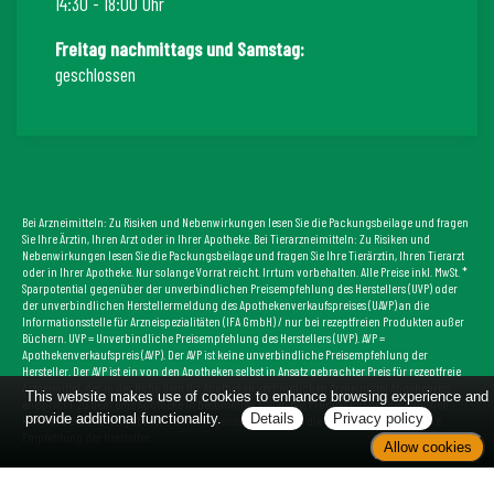
14:30 - 18:00 Uhr
Freitag nachmittags und Samstag:
geschlossen
Bei Arzneimitteln: Zu Risiken und Nebenwirkungen lesen Sie die Packungsbeilage und fragen
Sie Ihre Ärztin, Ihren Arzt oder in Ihrer Apotheke. Bei Tierarzneimitteln: Zu Risiken und
Nebenwirkungen lesen Sie die Packungsbeilage und fragen Sie Ihre Tierärztin, Ihren Tierarzt
oder in Ihrer Apotheke. Nur solange Vorrat reicht. Irrtum vorbehalten. Alle Preise inkl. MwSt. *
Sparpotential gegenüber der unverbindlichen Preisempfehlung des Herstellers (UVP) oder
der unverbindlichen Herstellermeldung des Apothekenverkaufspreises (UAVP) an die
Informationsstelle für Arzneispezialitäten (IFA GmbH) / nur bei rezeptfreien Produkten außer
Büchern. UVP = Unverbindliche Preisempfehlung des Herstellers (UVP). AVP =
Apothekenverkaufspreis (AVP). Der AVP ist keine unverbindliche Preisempfehlung der
Hersteller. Der AVP ist ein von den Apotheken selbst in Ansatz gebrachter Preis für rezeptfreie
Arzneimittel, der in der Höhe dem für Apotheken verbindlichen Arzneimittel Abgabepreis
This website makes use of cookies to enhance browsing experience and
entspricht, zu dem eine Apotheke in bestimmten Fällen das Produkt mit der gesetzlichen
provide additional functionality.
Details
Privacy policy
Krankenversicherung abrechnet. Im Gegensatz zum AVP ist die gebräuchliche UVP eine
Empfehlung der Hersteller.
Allow cookies