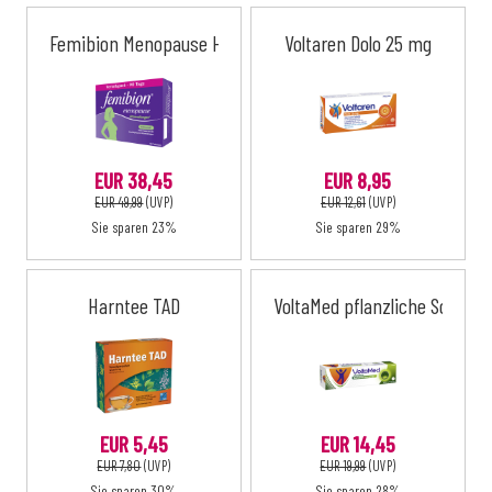
Femibion Menopause Hitzewallungen
Voltaren Dolo 25 mg
EUR 38,45
EUR 8,95
EUR 49,99
(UVP)
EUR 12,61
(UVP)
Sie sparen 23%
Sie sparen 29%
Harntee TAD
VoltaMed pflanzliche Schme
EUR 5,45
EUR 14,45
EUR 7,80
(UVP)
EUR 19,99
(UVP)
Sie sparen 30%
Sie sparen 28%