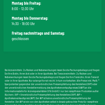
Montag bis Freitag:
8:00 - 12:30 Uhr
Montag bis Donnerstag:
14:30 - 18:00 Uhr
Freitag nachmittags und Samstag:
geschlossen
Bei Arzneimitteln: Zu Risiken und Nebenwirkungen lesen Sie die Packungsbeilage und fragen
Sie Ihre Ärztin, Ihren Arzt oder in Ihrer Apotheke. Bei Tierarzneimitteln: Zu Risiken und
Nebenwirkungen lesen Sie die Packungsbeilage und fragen Sie Ihre Tierärztin, Ihren Tierarzt
oder in Ihrer Apotheke. Nur solange Vorrat reicht. Irrtum vorbehalten. Alle Preise inkl. MwSt. *
Sparpotential gegenüber der unverbindlichen Preisempfehlung des Herstellers (UVP) oder
der unverbindlichen Herstellermeldung des Apothekenverkaufspreises (UAVP) an die
Informationsstelle für Arzneispezialitäten (IFA GmbH) / nur bei rezeptfreien Produkten außer
Büchern. UVP = Unverbindliche Preisempfehlung des Herstellers (UVP). AVP =
Apothekenverkaufspreis (AVP). Der AVP ist keine unverbindliche Preisempfehlung der
Hersteller. Der AVP ist ein von den Apotheken selbst in Ansatz gebrachter Preis für rezeptfreie
Arzneimittel, der in der Höhe dem für Apotheken verbindlichen Arzneimittel Abgabepreis