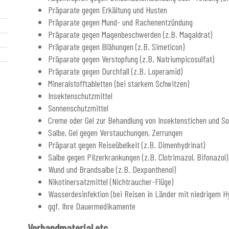
Präparate gegen Erkältung und Husten
Präparate gegen Mund- und Rachenentzündung
Präparate gegen Magenbeschwerden (z.B. Magaldrat)
Präparate gegen Blähungen (z.B. Simeticon)
Präparate gegen Verstopfung (z.B. Natriumpicosulfat)
Präparate gegen Durchfall (z.B. Loperamid)
Mineralstofftabletten (bei starkem Schwitzen)
Insektenschutzmittel
Sonnenschutzmittel
Creme oder Gel zur Behandlung von Insektenstichen und S
Salbe, Gel gegen Verstauchungen, Zerrungen
Präparat gegen Reiseübelkeit (z.B. Dimenhydrinat)
Salbe gegen Pilzerkrankungen (z.B. Clotrimazol, Bifonazol)
Wund und Brandsalbe (z.B. Dexpanthenol)
Nikotinersatzmittel (Nichtraucher-Flüge)
Wasserdesinfektion (bei Reisen in Länder mit niedrigem H
ggf. Ihre Dauermedikamente
Verbandmaterial etc.