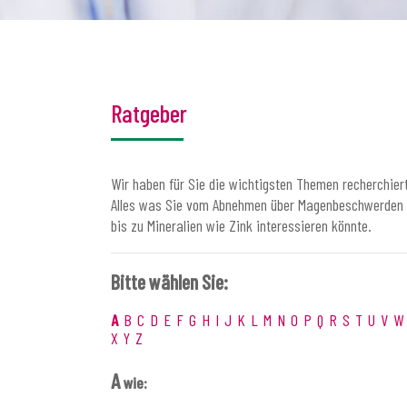
Ratgeber
Wir haben für Sie die wichtigsten Themen recherchiert
Alles was Sie vom Abnehmen über Magenbeschwerden
bis zu Mineralien wie Zink interessieren könnte.
Bitte wählen Sie:
A
B
C
D
E
F
G
H
I
J
K
L
M
N
O
P
Q
R
S
T
U
V
W
X
Y
Z
A
wie: