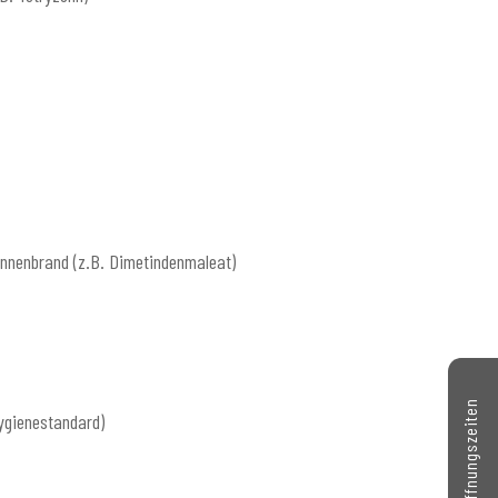
onnenbrand (z.B. Dimetindenmaleat)
Kontakt // Öffnungszeiten
ygienestandard)