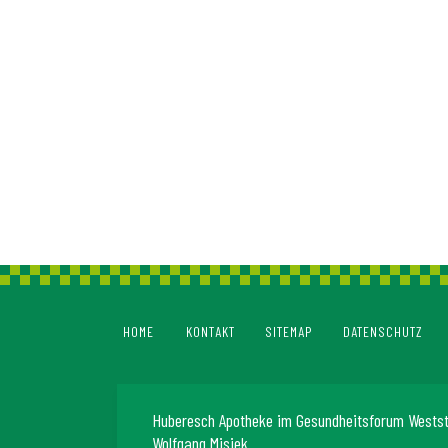
HOME
KONTAKT
SITEMAP
DATENSCHUTZ
Huberesch Apotheke im Gesundheitsforum Wests
Wolfgang Misiek