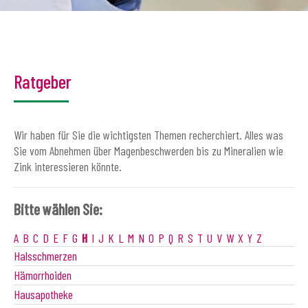
Ratgeber
Wir haben für Sie die wichtigsten Themen recherchiert. Alles was
Sie vom Abnehmen über Magenbeschwerden bis zu Mineralien wie
Zink interessieren könnte.
Bitte wählen Sie:
A
B
C
D
E
F
G
H
I
J
K
L
M
N
O
P
Q
R
S
T
U
V
W
X
Y
Z
Halsschmerzen
Hämorrhoiden
Hausapotheke