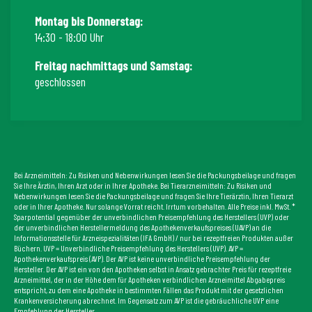
Montag bis Donnerstag:
14:30 - 18:00 Uhr
Freitag nachmittags und Samstag:
geschlossen
Bei Arzneimitteln: Zu Risiken und Nebenwirkungen lesen Sie die Packungsbeilage und fragen
Sie Ihre Ärztin, Ihren Arzt oder in Ihrer Apotheke. Bei Tierarzneimitteln: Zu Risiken und
Nebenwirkungen lesen Sie die Packungsbeilage und fragen Sie Ihre Tierärztin, Ihren Tierarzt
oder in Ihrer Apotheke. Nur solange Vorrat reicht. Irrtum vorbehalten. Alle Preise inkl. MwSt. *
Sparpotential gegenüber der unverbindlichen Preisempfehlung des Herstellers (UVP) oder
der unverbindlichen Herstellermeldung des Apothekenverkaufspreises (UAVP) an die
Informationsstelle für Arzneispezialitäten (IFA GmbH) / nur bei rezeptfreien Produkten außer
Büchern. UVP = Unverbindliche Preisempfehlung des Herstellers (UVP). AVP =
Apothekenverkaufspreis (AVP). Der AVP ist keine unverbindliche Preisempfehlung der
Hersteller. Der AVP ist ein von den Apotheken selbst in Ansatz gebrachter Preis für rezeptfreie
Arzneimittel, der in der Höhe dem für Apotheken verbindlichen Arzneimittel Abgabepreis
entspricht, zu dem eine Apotheke in bestimmten Fällen das Produkt mit der gesetzlichen
Krankenversicherung abrechnet. Im Gegensatz zum AVP ist die gebräuchliche UVP eine
Empfehlung der Hersteller.