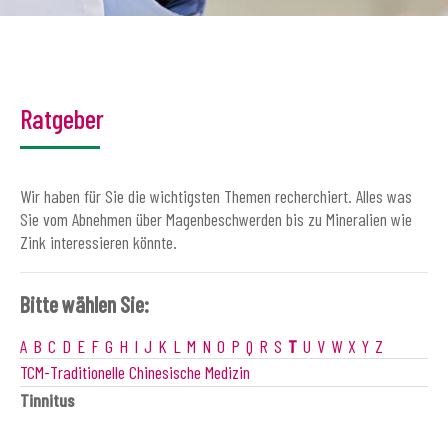
Ratgeber
Wir haben für Sie die wichtigsten Themen recherchiert. Alles was
Sie vom Abnehmen über Magenbeschwerden bis zu Mineralien wie
Zink interessieren könnte.
Bitte wählen Sie:
A
B
C
D
E
F
G
H
I
J
K
L
M
N
O
P
Q
R
S
T
U
V
W
X
Y
Z
TCM-Traditionelle Chinesische Medizin
Tinnitus