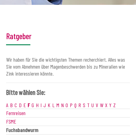
Ratgeber
Wir haben für Sie die wichtigsten Themen recherchiert. Alles was
Sie vom Abnehmen über Magenbeschwerden bis zu Mineralien wie
Zink interessieren könnte.
Bitte wählen Sie:
A
B
C
D
E
F
G
H
I
J
K
L
M
N
O
P
Q
R
S
T
U
V
W
X
Y
Z
Fernreisen
FSME
Fuchsbandwurm