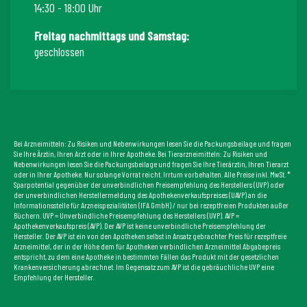
14:30 - 18:00 Uhr
Freitag nachmittags und Samstag:
geschlossen
Bei Arzneimitteln: Zu Risiken und Nebenwirkungen lesen Sie die Packungsbeilage und fragen
Sie Ihre Ärztin, Ihren Arzt oder in Ihrer Apotheke. Bei Tierarzneimitteln: Zu Risiken und
Nebenwirkungen lesen Sie die Packungsbeilage und fragen Sie Ihre Tierärztin, Ihren Tierarzt
oder in Ihrer Apotheke. Nur solange Vorrat reicht. Irrtum vorbehalten. Alle Preise inkl. MwSt. *
Sparpotential gegenüber der unverbindlichen Preisempfehlung des Herstellers (UVP) oder
der unverbindlichen Herstellermeldung des Apothekenverkaufspreises (UAVP) an die
Informationsstelle für Arzneispezialitäten (IFA GmbH) / nur bei rezeptfreien Produkten außer
Büchern. UVP = Unverbindliche Preisempfehlung des Herstellers (UVP). AVP =
Apothekenverkaufspreis (AVP). Der AVP ist keine unverbindliche Preisempfehlung der
Hersteller. Der AVP ist ein von den Apotheken selbst in Ansatz gebrachter Preis für rezeptfreie
Arzneimittel, der in der Höhe dem für Apotheken verbindlichen Arzneimittel Abgabepreis
entspricht, zu dem eine Apotheke in bestimmten Fällen das Produkt mit der gesetzlichen
Krankenversicherung abrechnet. Im Gegensatz zum AVP ist die gebräuchliche UVP eine
Empfehlung der Hersteller.