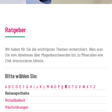
Ratgeber
Wir haben für Sie die wichtigsten Themen recherchiert. Alles was
Sie vom Abnehmen über Magenbeschwerden bis zu Mineralien wie
Zink interessieren könnte.
Bitte wählen Sie:
A
B
C
D
E
F
G
H
I
J
K
L
M
N
O
P
Q
R
S
T
U
V
W
X
Y
Z
Reiseapotheke
Reiseübelkeit
Riechstörungen