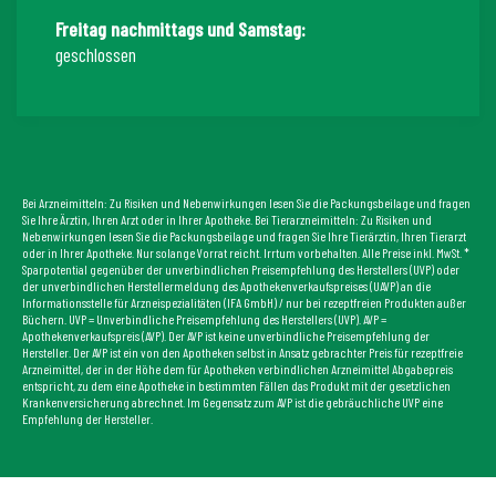
Freitag nachmittags und Samstag:
geschlossen
Bei Arzneimitteln: Zu Risiken und Nebenwirkungen lesen Sie die Packungsbeilage und fragen
Sie Ihre Ärztin, Ihren Arzt oder in Ihrer Apotheke. Bei Tierarzneimitteln: Zu Risiken und
Nebenwirkungen lesen Sie die Packungsbeilage und fragen Sie Ihre Tierärztin, Ihren Tierarzt
oder in Ihrer Apotheke. Nur solange Vorrat reicht. Irrtum vorbehalten. Alle Preise inkl. MwSt. *
Sparpotential gegenüber der unverbindlichen Preisempfehlung des Herstellers (UVP) oder
der unverbindlichen Herstellermeldung des Apothekenverkaufspreises (UAVP) an die
Informationsstelle für Arzneispezialitäten (IFA GmbH) / nur bei rezeptfreien Produkten außer
Büchern. UVP = Unverbindliche Preisempfehlung des Herstellers (UVP). AVP =
Apothekenverkaufspreis (AVP). Der AVP ist keine unverbindliche Preisempfehlung der
Hersteller. Der AVP ist ein von den Apotheken selbst in Ansatz gebrachter Preis für rezeptfreie
Arzneimittel, der in der Höhe dem für Apotheken verbindlichen Arzneimittel Abgabepreis
entspricht, zu dem eine Apotheke in bestimmten Fällen das Produkt mit der gesetzlichen
Krankenversicherung abrechnet. Im Gegensatz zum AVP ist die gebräuchliche UVP eine
Empfehlung der Hersteller.