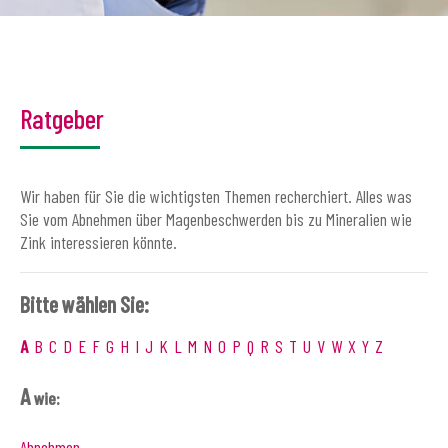
Ratgeber
Wir haben für Sie die wichtigsten Themen recherchiert. Alles was
Sie vom Abnehmen über Magenbeschwerden bis zu Mineralien wie
Zink interessieren könnte.
Bitte wählen Sie:
A
B
C
D
E
F
G
H
I
J
K
L
M
N
O
P
Q
R
S
T
U
V
W
X
Y
Z
A
wie:
Abnehmen