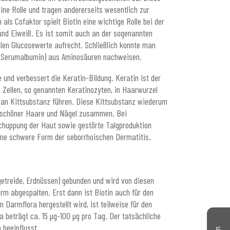
ne Rolle und tragen andererseits wesentlich zur
als Cofaktor spielt Biotin eine wichtige Rolle bei der
und Eiweiß. Es ist somit auch an der sogenannten
len Glucosewerte aufrecht. Schließlich konnte man
B. Serumalbumin) aus Aminosäuren nachweisen.
und verbessert die Keratin-Bildung. Keratin ist der
 Zellen, so genannten Keratinozyten, in Haarwurzel
r an Kittsubstanz führen. Diese Kittsubstanz wiederum
ie schöner Haare und Nägel zusammen. Bei
chuppung der Haut sowie gestörte Talgproduktion
eine schwere Form der seborrhoischen Dermatitis.
rngetreide, Erdnüssen) gebunden und wird von diesen
rm abgespalten. Erst dann ist Biotin auch für den
Darmflora hergestellt wird, ist teilweise für den
a beträgt ca. 15 µg-100 µg pro Tag. Der tatsächliche
 beeinflusst.