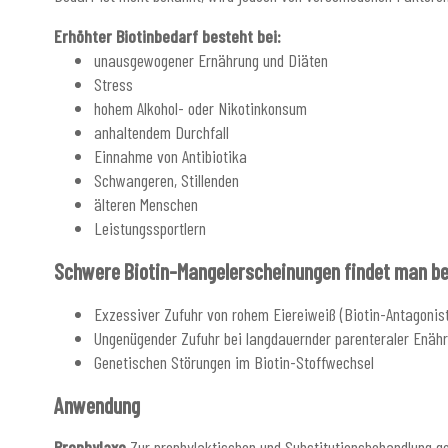
Erhöhter Biotinbedarf besteht bei:
unausgewogener Ernährung und Diäten
Stress
hohem Alkohol- oder Nikotinkonsum
anhaltendem Durchfall
Einnahme von Antibiotika
Schwangeren, Stillenden
älteren Menschen
Leistungssportlern
Schwere Biotin-Mangelerscheinungen findet man be
Exzessiver Zufuhr von rohem Eiereiweiß (Biotin-Antagonist
Ungenügender Zufuhr bei langdauernder parenteraler Enäh
Genetischen Störungen im Biotin-Stoffwechsel
Anwendung
Prophylaxe
Zur prophylaktischen und Substitutionsbehandlung g