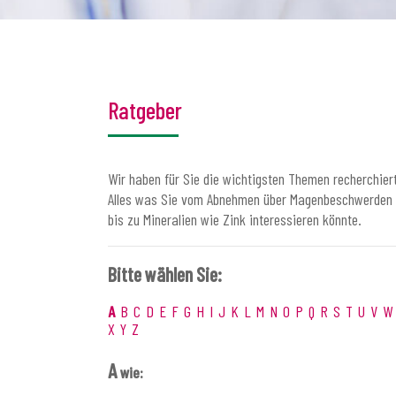
Ratgeber
Wir haben für Sie die wichtigsten Themen recherchiert
Alles was Sie vom Abnehmen über Magenbeschwerden
bis zu Mineralien wie Zink interessieren könnte.
Bitte wählen Sie:
A
B
C
D
E
F
G
H
I
J
K
L
M
N
O
P
Q
R
S
T
U
V
W
X
Y
Z
A
wie: