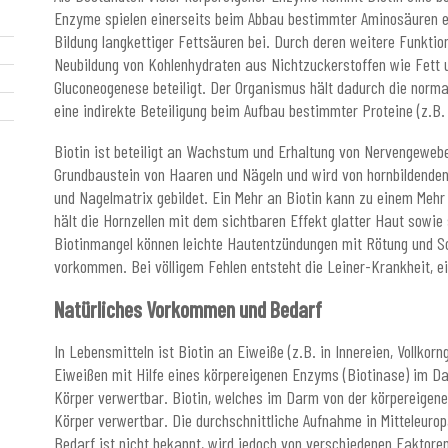
Enzyme spielen einerseits beim Abbau bestimmter Aminosäuren ei
Bildung langkettiger Fettsäuren bei. Durch deren weitere Funktion 
Neubildung von Kohlenhydraten aus Nichtzuckerstoffen wie Fett 
Gluconeogenese beteiligt. Der Organismus hält dadurch die norma
eine indirekte Beteiligung beim Aufbau bestimmter Proteine (z.
Biotin ist beteiligt an Wachstum und Erhaltung von Nervengewebe 
Grundbaustein von Haaren und Nägeln und wird von hornbildenden
und Nagelmatrix gebildet. Ein Mehr an Biotin kann zu einem Meh
hält die Hornzellen mit dem sichtbaren Effekt glatter Haut sow
Biotinmangel können leichte Hautentzündungen mit Rötung und S
vorkommen. Bei völligem Fehlen entsteht die Leiner-Krankheit, 
Natürliches Vorkommen und Bedarf
In Lebensmitteln ist Biotin an Eiweiße (z.B. in Innereien, Vollko
Eiweißen mit Hilfe eines körpereigenen Enzyms (Biotinase) im Da
Körper verwertbar. Biotin, welches im Darm von der körpereigenen 
Körper verwertbar. Die durchschnittliche Aufnahme in Mitteleurop
Bedarf ist nicht bekannt, wird jedoch von verschiedenen Faktoren