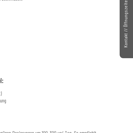
Kontakt // Öffnungszeiten
i:
)
rung
enügen Dosierungen um 100-300 µg/ Tag. So empfiehlt