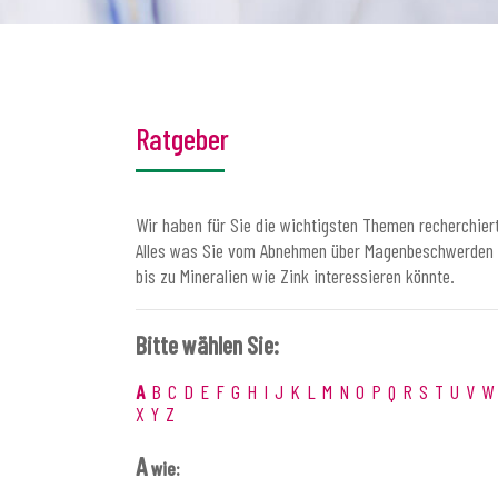
Ratgeber
Wir haben für Sie die wichtigsten Themen recherchiert
Alles was Sie vom Abnehmen über Magenbeschwerden
bis zu Mineralien wie Zink interessieren könnte.
Bitte wählen Sie:
A
B
C
D
E
F
G
H
I
J
K
L
M
N
O
P
Q
R
S
T
U
V
W
X
Y
Z
A
wie: