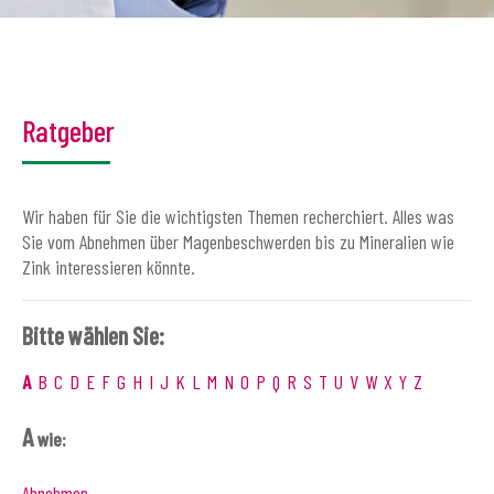
Ratgeber
Wir haben für Sie die wichtigsten Themen recherchiert. Alles was
Sie vom Abnehmen über Magenbeschwerden bis zu Mineralien wie
Zink interessieren könnte.
Bitte wählen Sie:
A
B
C
D
E
F
G
H
I
J
K
L
M
N
O
P
Q
R
S
T
U
V
W
X
Y
Z
A
wie:
Abnehmen