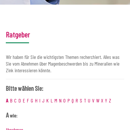
Ratgeber
Wir haben für Sie die wichtigsten Themen recherchiert. Alles was
Sie vom Abnehmen über Magenbeschwerden bis zu Mineralien wie
Zink interessieren könnte.
Bitte wählen Sie:
A
B
C
D
E
F
G
H
I
J
K
L
M
N
O
P
Q
R
S
T
U
V
W
X
Y
Z
A
wie:
Abnehmen