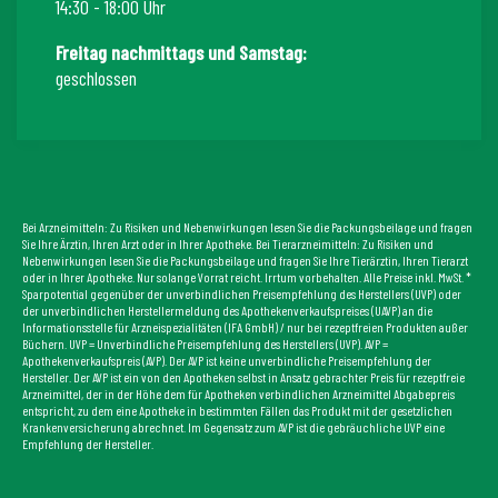
14:30 - 18:00 Uhr
Freitag nachmittags und Samstag:
geschlossen
Bei Arzneimitteln: Zu Risiken und Nebenwirkungen lesen Sie die Packungsbeilage und fragen
Sie Ihre Ärztin, Ihren Arzt oder in Ihrer Apotheke. Bei Tierarzneimitteln: Zu Risiken und
Nebenwirkungen lesen Sie die Packungsbeilage und fragen Sie Ihre Tierärztin, Ihren Tierarzt
oder in Ihrer Apotheke. Nur solange Vorrat reicht. Irrtum vorbehalten. Alle Preise inkl. MwSt. *
Sparpotential gegenüber der unverbindlichen Preisempfehlung des Herstellers (UVP) oder
der unverbindlichen Herstellermeldung des Apothekenverkaufspreises (UAVP) an die
Informationsstelle für Arzneispezialitäten (IFA GmbH) / nur bei rezeptfreien Produkten außer
Büchern. UVP = Unverbindliche Preisempfehlung des Herstellers (UVP). AVP =
Apothekenverkaufspreis (AVP). Der AVP ist keine unverbindliche Preisempfehlung der
Hersteller. Der AVP ist ein von den Apotheken selbst in Ansatz gebrachter Preis für rezeptfreie
Arzneimittel, der in der Höhe dem für Apotheken verbindlichen Arzneimittel Abgabepreis
entspricht, zu dem eine Apotheke in bestimmten Fällen das Produkt mit der gesetzlichen
Krankenversicherung abrechnet. Im Gegensatz zum AVP ist die gebräuchliche UVP eine
Empfehlung der Hersteller.