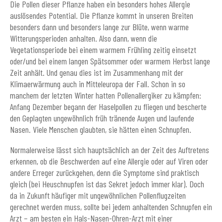
Die Pollen dieser Pflanze haben ein besonders hohes Allergie
auslösendes Potential. Die Pflanze kommt in unseren Breiten
besonders dann und besonders lange zur Blüte, wenn warme
Witterungsperioden anhalten. Also dann, wenn die
Vegetationsperiode bei einem warmem Frühling zeitig einsetzt
oder/und bei einem langen Spätsommer oder warmem Herbst lange
Zeit anhält. Und genau dies ist im Zusammenhang mit der
Klimaerwärmung auch in Mitteleuropa der Fall. Schon in so
manchem der letzten Winter hatten Pollenallergiker zu kämpfen:
Anfang Dezember begann der Haselpollen zu fliegen und bescherte
den Geplagten ungewöhnlich früh tränende Augen und laufende
Nasen. Viele Menschen glaubten, sie hätten einen Schnupfen.
Normalerweise lässt sich hauptsächlich an der Zeit des Auftretens
erkennen, ob die Beschwerden auf eine Allergie oder auf Viren oder
andere Erreger zurückgehen, denn die Symptome sind praktisch
gleich (bei Heuschnupfen ist das Sekret jedoch immer klar). Doch
da in Zukunft häufiger mit ungewöhnlichen Pollenflugzeiten
gerechnet werden muss, sollte bei jedem anhaltenden Schnupfen ein
Arzt – am besten ein Hals-Nasen-Ohren-Arzt mit einer