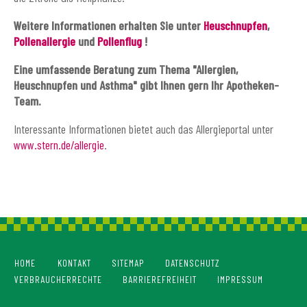
Weitere Informationen erhalten Sie unter
Heuschnupfen
,
Pollenallergie
und
Pollenflug
!
Eine umfassende Beratung zum Thema "Allergien,
Heuschnupfen und Asthma" gibt Ihnen gern Ihr Apotheken-
Team.
Interessante Informationen bietet auch das Allergieportal unter
www.stern.de/allergie
.
HOME
KONTAKT
SITEMAP
DATENSCHUTZ
VERBRAUCHERRECHTE
BARRIEREFREIHEIT
IMPRESSUM