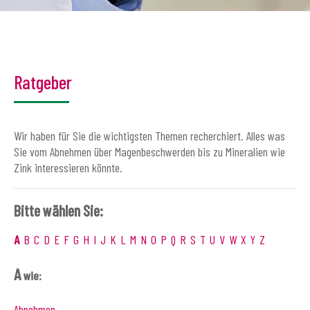
Ratgeber
Wir haben für Sie die wichtigsten Themen recherchiert. Alles was
Sie vom Abnehmen über Magenbeschwerden bis zu Mineralien wie
Zink interessieren könnte.
Bitte wählen Sie:
A
B
C
D
E
F
G
H
I
J
K
L
M
N
O
P
Q
R
S
T
U
V
W
X
Y
Z
A
wie:
Abnehmen