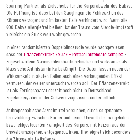
Sparring-Partner, als Zielscheibe für die Körperabwehr des Babys.
Die Hoffnung ist, dass bei den Säuglingen die Fehlreaktion des
Körpers verzögert und im besten Falle verhindert wird. Wenn alle
600 Babys allergiefrei bleiben, ist der Traum vom Allergie-Impfstoff
vielleicht ein Stück weit wahr geworden.
In einer randomisierten Doppelblindstudie wurde nachgewiesen,
dass der
Pflanzenextrakt Ze 339 - Petasol butenoate complex
-
zugeschwollene Nasenschleimhäute schneller und wirksamer als
klassische Antihistaminika bekämpft. Die Daten lassen neben der
Wirksamkeit in akuten Fällen auch einen vorbeugenden Effekt
vermuten, der weiter untersucht werden soll. Der Pflanzenextrakt
ist als Fertigpräparat derzeit noch nicht in Deutschland
zugelassen, aber in der Schweiz zugelassen und erhältlich.
Anthroposophische Arzneimittel versuchen, durch so genannte
Grenzbildung zwischen Körper und seiner Umwelt der mangelnden
bzw. fehlgesteuerten Fähigkeit des Körpers, mit Reizen aus der
Umwelt umzugehen, entgegenzuwirken. Hier eignet sich besonders
die Zitrone als Heilpflanze.