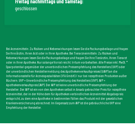
Freitag nachmittags und Samstag:
geschlossen
Bei Arzneimitteln: Zu Risiken und Nebenwirkungen lesen Sie die Packungsbeilage und fragen
Sie Ihre Ärztin, Ihren Arzt oder in Ihrer Apotheke. Bei Tierarzneimitteln: Zu Risiken und
Nebenwirkungen lesen Sie die Packungsbeilage und fragen Sie Ihre Tierärztin, Ihren Tierarzt
oder in Ihrer Apotheke. Nur solange Vorrat reicht. Irrtum vorbehalten. Alle Preise inkl. MwSt. *
Sparpotential gegenüber der unverbindlichen Preisempfehlung des Herstellers (UVP) oder
der unverbindlichen Herstellermeldung des Apothekenverkaufspreises (UAVP) an die
Informationsstelle für Arzneispezialitäten (IFA GmbH) / nur bei rezeptfreien Produkten außer
Büchern. UVP = Unverbindliche Preisempfehlung des Herstellers (UVP). AVP =
Apothekenverkaufspreis (AVP). Der AVP ist keine unverbindliche Preisempfehlung der
Hersteller. Der AVP ist ein von den Apotheken selbst in Ansatz gebrachter Preis für rezeptfreie
Arzneimittel, der in der Höhe dem für Apotheken verbindlichen Arzneimittel Abgabepreis
entspricht, zu dem eine Apotheke in bestimmten Fällen das Produkt mit der gesetzlichen
Krankenversicherung abrechnet. Im Gegensatz zum AVP ist die gebräuchliche UVP eine
Empfehlung der Hersteller.