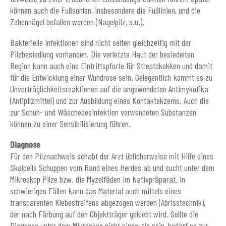
können auch die Fußsohlen, insbesondere die Fußlinien, und die
Zehennägel befallen werden (Nagelpilz, s.u.).
Bakterielle Infektionen sind nicht selten gleichzeitig mit der
Pilzbesiedlung vorhanden. Die verletzte Haut der besiedelten
Region kann auch eine Eintrittspforte für Streptokokken und damit
für die Entwicklung einer Wundrose sein. Gelegentlich kommt es zu
Unverträglichkeitsreaktionen auf die angewendeten Antimykotika
(Antipilzmittel) und zur Ausbildung eines Kontaktekzems. Auch die
zur Schuh- und Wäschedesinfektion verwendeten Substanzen
können zu einer Sensibilisierung führen.
Diagnose
Für den Pilznachweis schabt der Arzt üblicherweise mit Hilfe eines
Skalpells Schuppen vom Rand eines Herdes ab und sucht unter dem
Mikroskop Pilze bzw. die Myzelfäden im Nativpräparat. In
schwierigen Fällen kann das Material auch mittels eines
transparenten Klebestreifens abgezogen werden (Abrisstechnik),
der nach Färbung auf den Objektträger geklebt wird. Sollte die
Diagnose unter dem Mikroskop nicht eindeutig sein, bedarf es zur