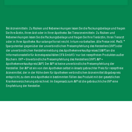
Bei Arzneimitteln: Zu Risiken und Nebenwirkungen lesen Sie die Packungsbeilage und fragen
Sie Ihre Ärztin, Ihren Arzt oder in Ihrer Apotheke. Bei Tierarzneimitteln: Zu Risiken und
Nebenwirkungen lesen Sie die Packungsbeilage und fragen Sie Ihre Tierärztin, Ihren Tierarzt
oder in Ihrer Apotheke. Nur solange Vorrat reicht. Irrtum vorbehalten. Alle Preise inkl. MwSt. *
Sparpotential gegenüber der unverbindlichen Preisempfehlung des Herstellers (UVP) oder
der unverbindlichen Herstellermeldung des Apothekenverkaufspreises (UAVP) an die
Informationsstelle für Arzneispezialitäten (IFA GmbH) / nur bei rezeptfreien Produkten außer
Büchern. UVP = Unverbindliche Preisempfehlung des Herstellers (UVP). AVP =
Apothekenverkaufspreis (AVP). Der AVP ist keine unverbindliche Preisempfehlung der
Hersteller. Der AVP ist ein von den Apotheken selbst in Ansatz gebrachter Preis für rezeptfreie
Arzneimittel, der in der Höhe dem für Apotheken verbindlichen Arzneimittel Abgabepreis
entspricht, zu dem eine Apotheke in bestimmten Fällen das Produkt mit der gesetzlichen
Krankenversicherung abrechnet. Im Gegensatz zum AVP ist die gebräuchliche UVP eine
Empfehlung der Hersteller.