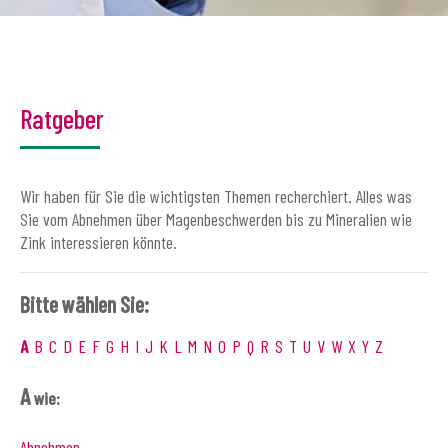
Ratgeber
Wir haben für Sie die wichtigsten Themen recherchiert. Alles was
Sie vom Abnehmen über Magenbeschwerden bis zu Mineralien wie
Zink interessieren könnte.
Bitte wählen Sie:
A
B
C
D
E
F
G
H
I
J
K
L
M
N
O
P
Q
R
S
T
U
V
W
X
Y
Z
A
wie:
Abnehmen