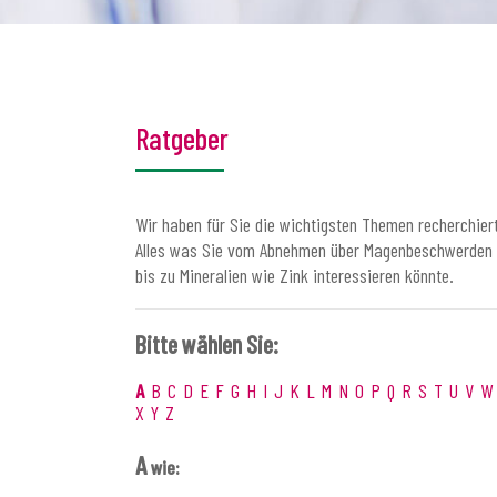
Ratgeber
Wir haben für Sie die wichtigsten Themen recherchiert
Alles was Sie vom Abnehmen über Magenbeschwerden
bis zu Mineralien wie Zink interessieren könnte.
Bitte wählen Sie:
A
B
C
D
E
F
G
H
I
J
K
L
M
N
O
P
Q
R
S
T
U
V
W
X
Y
Z
A
wie: