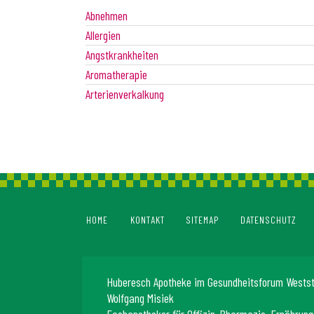
Abnehmen
Allergien
Angstkrankheiten
Aromatherapie
Arterienverkalkung
HOME
KONTAKT
SITEMAP
DATENSCHUTZ
Huberesch Apotheke im Gesundheitsforum Wests
Wolfgang Misiek
Fachapotheker für Offizin-Pharmazie, Ernährung