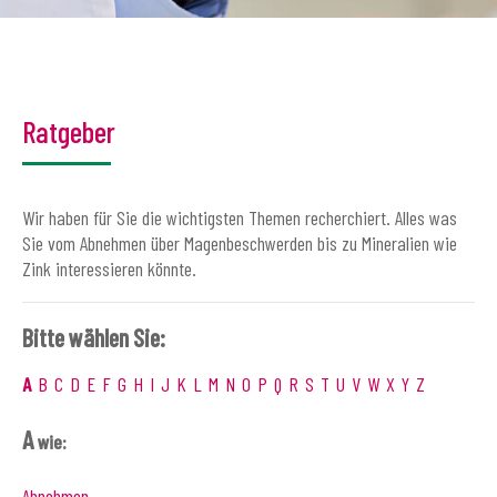
Ratgeber
Wir haben für Sie die wichtigsten Themen recherchiert. Alles was
Sie vom Abnehmen über Magenbeschwerden bis zu Mineralien wie
Zink interessieren könnte.
Bitte wählen Sie:
A
B
C
D
E
F
G
H
I
J
K
L
M
N
O
P
Q
R
S
T
U
V
W
X
Y
Z
A
wie:
Abnehmen