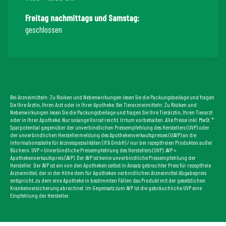
Freitag nachmittags und Samstag:
geschlossen
Bei Arzneimitteln: Zu Risiken und Nebenwirkungen lesen Sie die Packungsbeilage und fragen
Sie Ihre Ärztin, Ihren Arzt oder in Ihrer Apotheke. Bei Tierarzneimitteln: Zu Risiken und
Nebenwirkungen lesen Sie die Packungsbeilage und fragen Sie Ihre Tierärztin, Ihren Tierarzt
oder in Ihrer Apotheke. Nur solange Vorrat reicht. Irrtum vorbehalten. Alle Preise inkl. MwSt. *
Sparpotential gegenüber der unverbindlichen Preisempfehlung des Herstellers (UVP) oder
der unverbindlichen Herstellermeldung des Apothekenverkaufspreises (UAVP) an die
Informationsstelle für Arzneispezialitäten (IFA GmbH) / nur bei rezeptfreien Produkten außer
Büchern. UVP = Unverbindliche Preisempfehlung des Herstellers (UVP). AVP =
Apothekenverkaufspreis (AVP). Der AVP ist keine unverbindliche Preisempfehlung der
Hersteller. Der AVP ist ein von den Apotheken selbst in Ansatz gebrachter Preis für rezeptfreie
Arzneimittel, der in der Höhe dem für Apotheken verbindlichen Arzneimittel Abgabepreis
entspricht, zu dem eine Apotheke in bestimmten Fällen das Produkt mit der gesetzlichen
Krankenversicherung abrechnet. Im Gegensatz zum AVP ist die gebräuchliche UVP eine
Empfehlung der Hersteller.